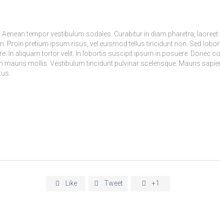
. Aenean tempor vestibulum sodales. Curabitur in diam pharetra, laoreet 
. Proin pretium ipsum risus, vel euismod tellus tincidunt non. Sed lobort
e. In aliquam tortor velit. In lobortis suscipit ipsum in posuere. Donec
uris mollis. Vestibulum tincidunt pulvinar scelerisque. Mauris sapien l
tus.
Like
Tweet
+1


