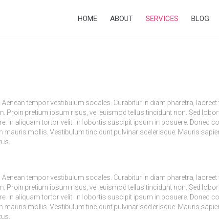
HOME
ABOUT
SERVICES
BLOG
. Aenean tempor vestibulum sodales. Curabitur in diam pharetra, laoreet 
. Proin pretium ipsum risus, vel euismod tellus tincidunt non. Sed lobort
e. In aliquam tortor velit. In lobortis suscipit ipsum in posuere. Donec
uris mollis. Vestibulum tincidunt pulvinar scelerisque. Mauris sapien l
tus.
. Aenean tempor vestibulum sodales. Curabitur in diam pharetra, laoreet 
. Proin pretium ipsum risus, vel euismod tellus tincidunt non. Sed lobort
e. In aliquam tortor velit. In lobortis suscipit ipsum in posuere. Donec
uris mollis. Vestibulum tincidunt pulvinar scelerisque. Mauris sapien l
tus.