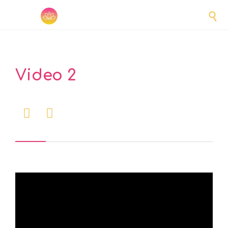

Video 2

